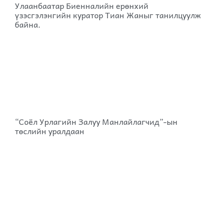
Улаанбаатар Биенналийн ерөнхий
үзэсгэлэнгийн куратор Тиан Жаныг танилцуулж
байна.
“Соёл Урлагийн Залуу Манлайлагчид”-ын
төслийн уралдаан