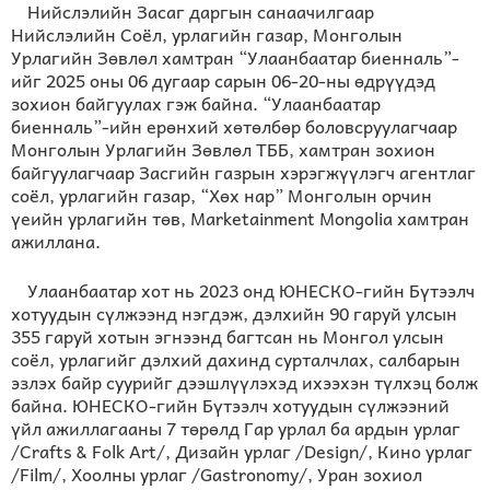
Нийслэлийн Засаг даргын санаачилгаар
Нийслэлийн Соёл, урлагийн газар, Монголын
Урлагийн Зөвлөл хамтран “Улаанбаатар биенналь”-
ийг 2025 оны 06 дугаар сарын 06-20-ны өдрүүдэд
зохион байгуулах гэж байна. “Улаанбаатар
биенналь”-ийн ерөнхий хөтөлбөр боловсруулагчаар
Монголын Урлагийн Зөвлөл ТББ, хамтран зохион
байгуулагчаар Засгийн газрын хэрэгжүүлэгч агентлаг
соёл, урлагийн газар, “Хөх нар” Монголын орчин
үеийн урлагийн төв, Marketainment Mongolia хамтран
ажиллана.
Улаанбаатар хот нь 2023 онд ЮНЕСКО-гийн Бүтээлч
хотуудын сүлжээнд нэгдэж, дэлхийн 90 гаруй улсын
355 гаруй хотын эгнээнд багтсан нь Монгол улсын
соёл, урлагийг дэлхий дахинд сурталчлах, салбарын
эзлэх байр суурийг дээшлүүлэхэд ихээхэн түлхэц болж
байна. ЮНЕСКО-гийн Бүтээлч хотуудын сүлжээний
үйл ажиллагааны 7 төрөлд Гар урлал ба ардын урлаг
/Crafts & Folk Art/, Дизайн урлаг /Design/, Кино урлаг
/Film/, Хоолны урлаг /Gastronomy/, Уран зохиол