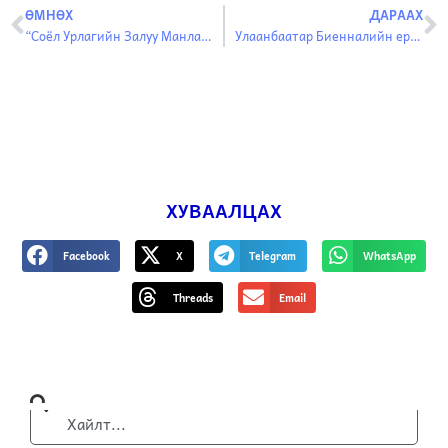
ӨМНӨХ
ДАРААХ
“Соёл Урлагийн Залуу Манлайлагчид”-ын төслийн уралдаан
Улаанбаатар Биенналийн ерөнхий үзэсгэлэнгийн куратор Тиан Жаныг танилцуулж байна.
ХУВААЛЦАХ
Facebook
X
Telegram
WhatsApp
Threads
Email