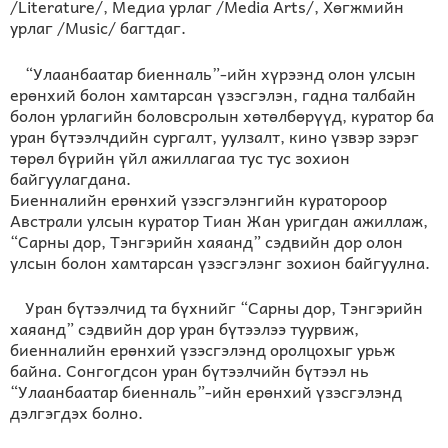
/Literature/, Медиа урлаг /Media Arts/, Хөгжмийн
урлаг /Music/ багтдаг.
“Улаанбаатар биенналь”-ийн хүрээнд олон улсын
ерөнхий болон хамтарсан үзэсгэлэн, гадна талбайн
болон урлагийн боловсролын хөтөлбөрүүд, куратор ба
уран бүтээлчдийн сургалт, уулзалт, кино үзвэр зэрэг
төрөл бүрийн үйл ажиллагаа тус тус зохион
байгуулагдана.
Биенналийн ерөнхий үзэсгэлэнгийн куратороор
Австрали улсын куратор Тиан Жан уригдан ажиллаж,
“Сарны дор, Тэнгэрийн хаяанд” сэдвийн дор олон
улсын болон хамтарсан үзэсгэлэнг зохион байгуулна.
Уран бүтээлчид та бүхнийг “Сарны дор, Тэнгэрийн
хаяанд” сэдвийн дор уран бүтээлээ туурвиж,
биенналийн ерөнхий үзэсгэлэнд оролцохыг урьж
байна. Сонгогдсон уран бүтээлчийн бүтээл нь
“Улаанбаатар биенналь”-ийн ерөнхий үзэсгэлэнд
дэлгэгдэх болно.