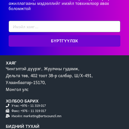
ажиллагааны мэдээллийг имэйл товхимлоор авах
боломжтой
БҮРТГҮҮЛЭХ
ХАЯГ
Чингэлтэй дүүрэг, Жуулчны гудамж,
Дельта төв, 402 тоот 38-р салбар, Ш/Х-491,
Улаанбаатар-15170,
Монгол улс
ХОЛБОО БАРИХ
Утас: +976 - 11 319 017
Факс: +976 - 11 319 017
Имэйл: marketing@artscouncil.mn
БИДНИЙ ТУХАЙ