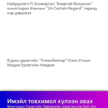
Найруулагч П.Золжаргал “Баавгай болохсон”
киногоороо Каннын “Un Certain Regard” төрөлд
нэр дэвшжээ
8 дахь удаагийн “Улаанбаатар” Олон Улсын
Медиа Урлагийн Наадам
Имэйл товхимол хүлээн авах
Монголын Урлагийн Зөвлөлийн хэрэгжүүлж буй үйл