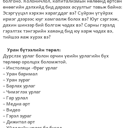
болгоно. Колоничлол, капитализмын нөлөөнд өртсөн
өнөөгийн дэлхийд бид дараах асуултыг тавьж байна:
Эсэргүүцэл хэрхэн харагддаг вэ? Сүйрэн үгүйрэх
ирмэг дээрээс юуг хамгаалж болох вэ? Юуг сэргээж,
дахин шинээр бий болгож чадах вэ? Сарны гэрэлд
гэрэлтэх тэнгэрийн хаяанд бид юу харж чадах вэ,
тийшээ яаж хүрэх вэ?
Уран бүтээлийн төрөл:
Дүрслэх урлаг болон орчин үеийн урлагийн бүх
төрлөөр оролцох боломжтой.
– Инстоляци -Өрөг урлаг
– Уран баримал
– Уран зураг
– Барлах урлаг
– Чимэглэх урлаг
– Гар урлал
– Медиа арт
– Видео
– Гэрэл зураг
– Дижитал арт
– Үйлдлийн урлаг ба бусад