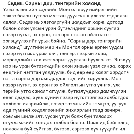
Сэдэв: Сарны дор, тэнгэрийн хаяанд
Үзэсгэлэнгийн сэдвийг Монгол яруу найрагчийн
ээжээ болон нутгаа магтан дуулсан шүлгээс сэдэвлэн
авлаа. Сэдэв нь хязгааргүйн цаадхыг харж, дотоод
болон олон улсын уран бүтээлчдийг оршин суугаа
газар нутаг, эх орон, гэр орон гэсэн ойлголтыг
эргэцүүлэхийг урьж байна. “Сарны дор, тэнгэрийн
хаяанд” шүлгийн мөр нь Монгол орны өргөн уудам
газар нутгаас урам авч, тэнгэр, газрын хаяа,
мөрөөдлийн хөх хязгаарыг дүрслэн буулгажээ. Энэхүү
нэр нь уран бүтээлчдийн олон янзын үзэл санаа, харах
өнцгийг нэгтгэн уялдуулж, бид өөр өөр хаяаг хардаг ч
нэг л сарны дор амьдардаг гэдгийг харуулна. Мөн
газар нутаг, эх орон гэх ойлголтын утга уянга, улс
төрийн утга санааг агуулж, бүтээлүүдээр дамжуулан
өвөг дээдэс, хувь хүний газар нутагтайгаа холбогдох
холбоог илэрхийлж, газар эзэмшлийн тэмцэл, уугуул
ард түмний хөдөлгөөнийг анхаарлын төвд авчирч,
соёлын шилжилт, уусан үгүй болж буй талаарх
өгүүлэмжийг хөндөх талбар болно. Цаашид байгальд
нөлөөлж буй сүйтгэх, бүтээх, сэргээх хүчнүүдийг ил