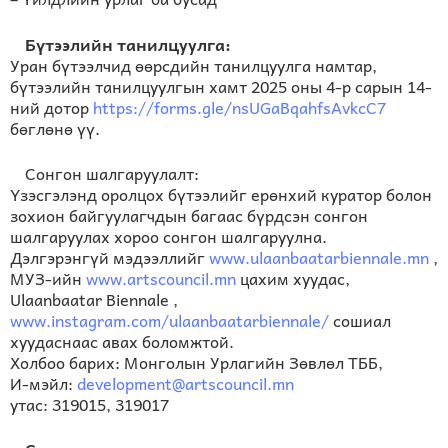
Бүтээлийн танилцуулга:
Уран бүтээлчид өөрсдийн танилцуулга намтар,
бүтээлийн танилцуулгын хамт 2025 оны 4-р сарын 14-
ний дотор
https://forms.gle/nsUGaBqahfsAvkcC7
бөглөнө үү.
Сонгон шалгаруулалт:
Үзэсгэлэнд оролцох бүтээлийг ерөнхий куратор болон
зохион байгуулагчдын багаас бүрдсэн сонгон
шалгаруулах хороо сонгон шалгаруулна.
Дэлгэрэнгүй мэдээллийг
www.ulaanbaatarbiennale.mn
,
МУЗ-ийн
www.artscouncil.mn
цахим хуудас,
Ulaanbaatar Biennale ,
www.instagram.com/ulaanbaatarbiennale/
сошиал
хуудаснаас авах боломжтой.
Холбоо барих: Монголын Урлагийн Зөвлөл ТББ,
И-мэйл:
development@artscouncil.mn
утас: 319015, 319017