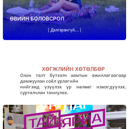
ӨВИЙН БОЛОВСРОЛ
| Дэлгэрэнгүй... |
ХӨГЖЛИЙН ХӨТӨЛБӨР
Олон талт бүтээлч хамтын ажиллагаагаар
дамжуулан соёл урлагийн
нийгэмд үзүүлэх үр нөлөөг нэмэгдүүлэх,
сурталчлан таниулах.