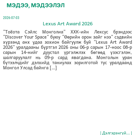
МЭДЭЭ, МЭДЭЭЛЭЛ
2026-07-03
Lexus Art Award 2026
“Тоёота Сэйлс Монголиа” ХХК-ийн Лексус брэндээс
“Discover Your Space” буюу “Өөрийн орон зайг нээ” сэдвийн
хүрээнд анх удаа зохион байгуулж буй “Lexus Art Award
2026” уралдааны бүртгэл 2026 оны 06-р сарын 17-ноос 08-р
сарын 14-нийг дуустал үргэлжлэх бөгөөд үзэсгэлэн,
шалгаруулалт нь 09-р сард явагдана. Монголын уран
бүтээлчдийг дэлхийд таниулах зорилготой тус уралдаанд
Монгол Улсад байнга […]
| Дэлгэрэнгүй... |