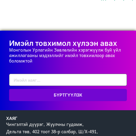
Имэйл товхимол хүлээн авах
Монголын Урлагийн Зөвлөлийн хэрэгжүүлж буй үйл
ажиллагааны мэдээллийг имэйл товхимлоор авах
боломжтой
БҮРТГҮҮЛЭХ
ХАЯГ
Чингэлтэй дүүрэг, Жуулчны гудамж,
Дельта төв, 402 тоот 38-р салбар, Ш/Х-491,