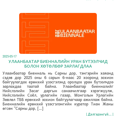
2025-05-17
УЛААНБААТАР БИЕННАЛИЙН УРАН БҮТЭЭЛЧИД
БОЛОН ХӨТӨЛБӨР ЗАРЛАГДЛАА
Улаанбаатар биенналь нь Сарны дор, тэнгэрийн хаяанд
сэдэв дор 2025 оны 6 сарын 6-наас 20 хооронд зохион
байгуулагдах ерөнхий үзэсгэлэнд оролцох уран бүтээлчдээ
зарлахдаа таатай байна. Улаанбаатар биенналийг
Нийслэлийн Засаг даргын санаачилгаар хэрэгжүүлж,
Нийслэлийн Соёл, урлагийн газар, Монголын Урлагийн
Зөвлөл ТББ ерөнхий зохион байгуулагчаар ажиллаж байна.
Биенналийн ерөнхий үзэсгэлэнгийн куратор Тиан Жаны
өгсөн “Сарны дор, […]
| Дэлгэрэнгүй... |