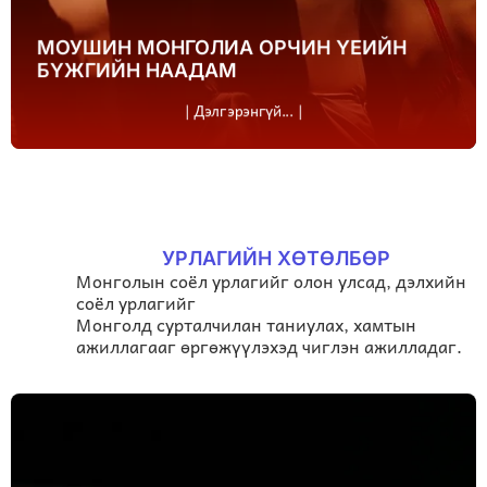
МОУШИН МОНГОЛИА ОРЧИН ҮЕИЙН
БҮЖГИЙН НААДАМ
| Дэлгэрэнгүй... |
УРЛАГИЙН ХӨТӨЛБӨР
Монголын соёл урлагийг олон улсад, дэлхийн
соёл урлагийг
Монголд сурталчилан таниулах, хамтын
ажиллагааг өргөжүүлэхэд чиглэн ажилладаг.