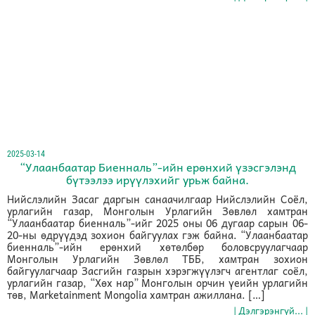
2025-03-14
“Улаанбаатар Биенналь”-ийн ерөнхий үзэсгэлэнд
бүтээлээ ирүүлэхийг урьж байна.
Нийслэлийн Засаг даргын санаачилгаар Нийслэлийн Соёл,
урлагийн газар, Монголын Урлагийн Зөвлөл хамтран
“Улаанбаатар биенналь”-ийг 2025 оны 06 дугаар сарын 06-
20-ны өдрүүдэд зохион байгуулах гэж байна. “Улаанбаатар
биенналь”-ийн ерөнхий хөтөлбөр боловсруулагчаар
Монголын Урлагийн Зөвлөл ТББ, хамтран зохион
байгуулагчаар Засгийн газрын хэрэгжүүлэгч агентлаг соёл,
урлагийн газар, “Хөх нар” Монголын орчин үеийн урлагийн
төв, Marketainment Mongolia хамтран ажиллана. […]
| Дэлгэрэнгүй... |