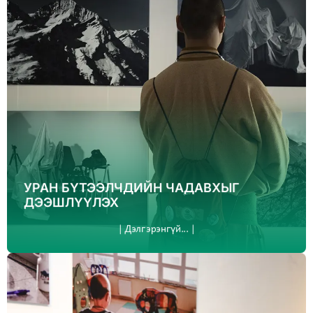
УРАН БҮТЭЭЛЧДИЙН ЧАДАВХЫГ
ДЭЭШЛҮҮЛЭХ
| Дэлгэрэнгүй... |