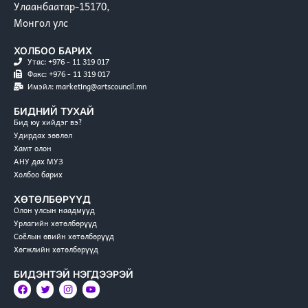
Улаанбаатар-15170,
Монгол улс
ХОЛБОО БАРИХ
Утас: +976 - 11 319 017
Факс: +976 - 11 319 017
Имэйл: marketing@artscouncil.mn
БИДНИЙ ТУХАЙ
Бид юу хийдэг вэ?
Удирдах зөвлөл
Хамт олон
АНУ дах МУЗ
Холбоо барих
ХӨТӨЛБӨРҮҮД
Олон улсын наадмууд
Урлагийн хөтөлбөрүүд
Соёлын өвийн хөтөлбөрүүд
Хөгжлийн хөтөлбөрүүд
БИДЭНТЭЙ НЭГДЭЭРЭЙ