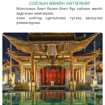
СОЁЛЫН ӨВИЙН ХӨТӨЛБӨР
Монголын биет болон биет бус соёлын өвийг
хадгалан хамгаалах,
олон нийтэд сурталчлан түгээх, өвлүүлэн
уламжлуулах.