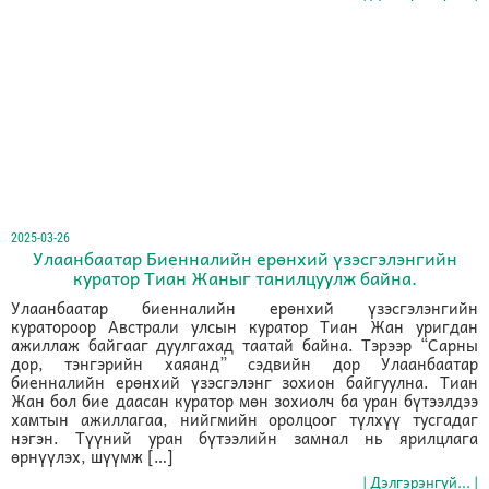
2025-03-26
Улаанбаатар Биенналийн ерөнхий үзэсгэлэнгийн
куратор Тиан Жаныг танилцуулж байна.
Улаанбаатар биенналийн ерөнхий үзэсгэлэнгийн
куратороор Австрали улсын куратор Тиан Жан уригдан
ажиллаж байгааг дуулгахад таатай байна. Тэрээр “Сарны
дор, тэнгэрийн хаяанд” сэдвийн дор Улаанбаатар
биенналийн ерөнхий үзэсгэлэнг зохион байгуулна. Тиан
Жан бол бие даасан куратор мөн зохиолч ба уран бүтээлдээ
хамтын ажиллагаа, нийгмийн оролцоог түлхүү тусгадаг
нэгэн. Түүний уран бүтээлийн замнал нь ярилцлага
өрнүүлэх, шүүмж […]
| Дэлгэрэнгүй... |