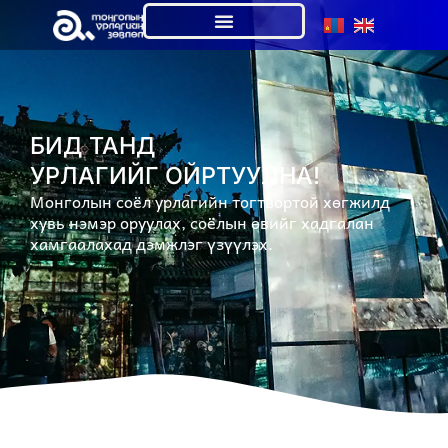
БИД ТАНД
УРЛАГИЙГ ОЙРТУУЛНА!
Монголын соёл урлагийн тогтвортой хөгжилд
хувь нэмэр оруулах, соёлын өвийг хадгалан
хамгаалахад дэмжлэг үзүүлэх.