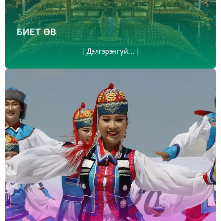
БИЕТ ӨВ
| Дэлгэрэнгүй... |