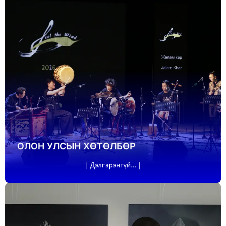
ОЛОН УЛСЫН ХӨТӨЛБӨР
| Дэлгэрэнгүй... |