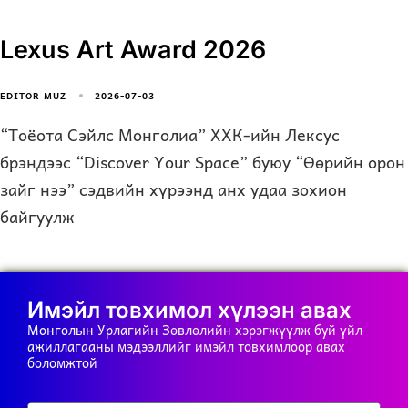
Lexus Art Award 2026
2026-07-03
EDITOR MUZ
“Тоёота Сэйлс Монголиа” ХХК-ийн Лексус
брэндээс “Discover Your Space” буюу “Өөрийн орон
зайг нээ” сэдвийн хүрээнд анх удаа зохион
байгуулж
Имэйл товхимол хүлээн авах
Монголын Урлагийн Зөвлөлийн хэрэгжүүлж буй үйл
ажиллагааны мэдээллийг имэйл товхимлоор авах
боломжтой