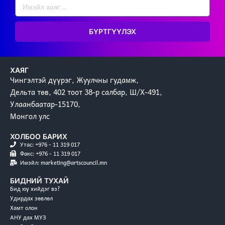
БҮРТГҮҮЛЭХ
ХАЯГ
Чингэлтэй дүүрэг, Жуулчны гудамж,
Дельта төв, 402 тоот 38-р салбар, Ш/Х-491,
Улаанбаатар-15170,
Монгол улс
ХОЛБОО БАРИХ
Утас: +976 - 11 319 017
Факс: +976 - 11 319 017
Имэйл: marketing@artscouncil.mn
БИДНИЙ ТУХАЙ
Бид юу хийдэг вэ?
Удирдах зөвлөл
Хамт олон
АНУ дах МУЗ