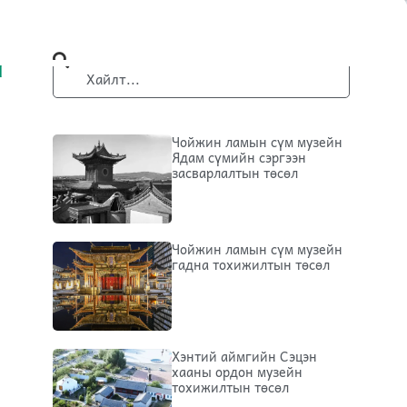
Л
Чойжин ламын сүм музейн
Ядам сүмийн сэргээн
засварлалтын төсөл
Чойжин ламын сүм музейн
гадна тохижилтын төсөл
Хэнтий аймгийн Сэцэн
хааны ордон музейн
тохижилтын төсөл