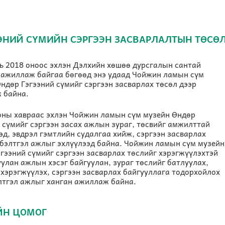
ЭНИЙ СҮМИЙН СЭРГЭЭН ЗАСВАРЛАЛТЫН ТӨСӨ
ь 2018 оноос эхлэн Дэлхийн хөшөө дурсгалын сантай
 ажиллаж байгаа бөгөөд энэ удаад Чойжин ламын сүм
ндөр Гэгээний сүмийг сэргээн засварлах төсөл дээр
 байна.
оны хавраас эхлэн Чойжин ламын сүм музейн Өндөр
 сүмийг сэргээн засах ажлын зураг, төсвийг амжилттай
эд, эвдрэл гэмтлийн судалгаа хийж, сэргээн засварлах
бэлтгэл ажлыг эхлүүлээд байна. Чойжин ламын сүм музейн
гээний сүмийг сэргээн засварлах төслийг хэрэгжүүлэхтэй
улан ажлын хэсэг байгуулан, зураг төслийг батлуулах,
хэрэгжүүлэх, сэргээн засварлах байгууллага тодорхойлох
лтгэл ажлыг ханган ажиллаж байна.
ЙН ЦОМОГ