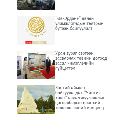
“Өв-Эрдэнэ” өвлөн
уламжлагчдын театрын
бүтээн байгуулалт
Уран зураг сэргээн
засварлах төвийн дотоод
засал чимэглэлийн
гүйцэтгэл
Хэнтий аймагт
байгуулагдах “Чингис
хаан” аялал жуулчлалын
цогцолборын ерөнхий
төлөвлөгөөний концепц