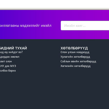
жиллагааны мэдээллийг имэйл
БИДНИЙ ТУХАЙ
ХӨТӨЛБӨРҮҮД
Бид юу хийдэг вэ?
Олон улсын наадмууд
Удирдах зөвлөл
Урлагийн хөтөлбөрүүд
Хамт олон
Соёлын өвийн хөтөлбөрүүд
АНУ дах МУЗ
Хөгжлийн хөтөлбөрүүд
Холбоо барих