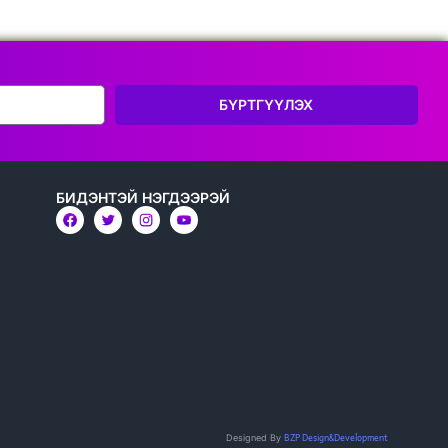
БҮРТГҮҮЛЭХ
БИДЭНТЭЙ НЭГДЭЭРЭЙ
BZP Design&Development
Designed By