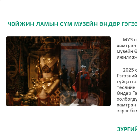
ЧОЙЖИН ЛАМЫН СҮМ МУЗЕЙН ӨНДӨР ГЭГЭ
МУЗ н
хамтран
музейн Ө
ажиллаж
2025 
Гэгээний
гүйцэтгэ
төслийн 
Өндөр Гэ
холбогду
хамтран 
зэрэг бэ
ЗУРГИ