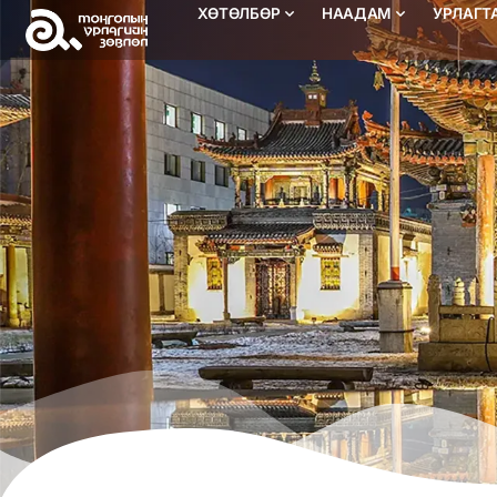
ХӨТӨЛБӨР
НААДАМ
УРЛАГТ