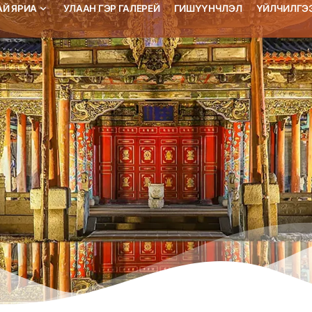
АЙ ЯРИА
УЛААН ГЭР ГАЛЕРЕЙ
ГИШҮҮНЧЛЭЛ
ҮЙЛЧИЛГЭ