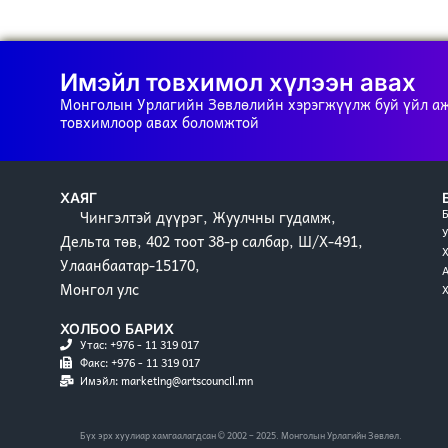
Имэйл товхимол хүлээн авах
Монголын Урлагийн Зөвлөлийн хэрэгжүүлж буй үйл а
товхимлоор авах боломжтой
ХАЯГ
Чингэлтэй дүүрэг, Жуулчны гудамж,
Дельта төв, 402 тоот 38-р салбар, Ш/Х-491,
Улаанбаатар-15170,
Монгол улс
ХОЛБОО БАРИХ
Утас: +976 - 11 319 017
Факс: +976 - 11 319 017
Имэйл: marketing@artscouncil.mn
Бүх эрх хуулиар хамгаалагдсан © 2002 – 2025. Монголын Урлагийн Зөвлөл.