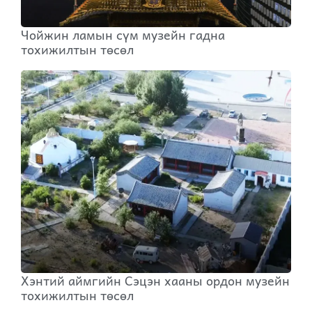
Чойжин ламын сүм музейн гадна
тохижилтын төсөл
Хэнтий аймгийн Сэцэн хааны ордон музейн
тохижилтын төсөл