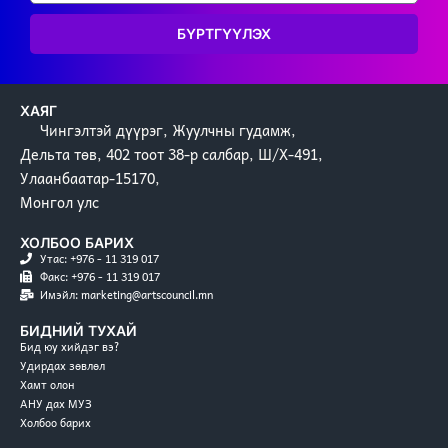
БҮРТГҮҮЛЭХ
ХАЯГ
Чингэлтэй дүүрэг, Жуулчны гудамж,
Дельта төв, 402 тоот 38-р салбар, Ш/Х-491,
Улаанбаатар-15170,
Монгол улс
ХОЛБОО БАРИХ
Утас: +976 - 11 319 017
Факс: +976 - 11 319 017
Имэйл: marketing@artscouncil.mn
БИДНИЙ ТУХАЙ
Бид юу хийдэг вэ?
Удирдах зөвлөл
Хамт олон
АНУ дах МУЗ
Холбоо барих