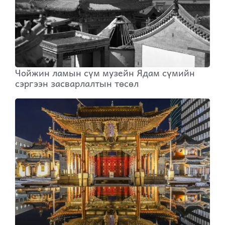
Чойжин ламын сүм музейн Ядам сүмийн
сэргээн засварлалтын төсөл