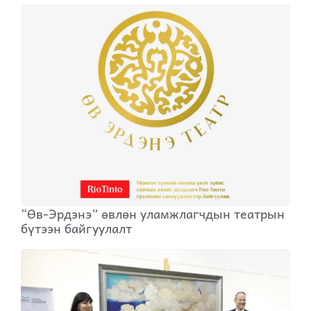
“Өв-Эрдэнэ” өвлөн уламжлагчдын театрын
бүтээн байгуулалт