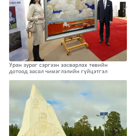
Уран зураг сэргээн засварлах төвийн
дотоод засал чимэглэлийн гүйцэтгэл