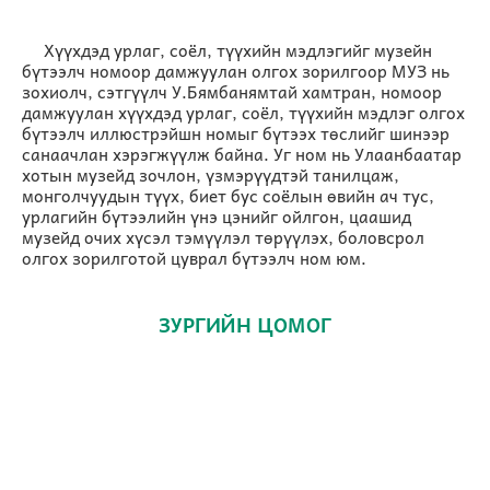
Хүүхдэд урлаг, соёл, түүхийн мэдлэгийг музейн
бүтээлч номоор дамжуулан олгох зорилгоор МУЗ нь
зохиолч, сэтгүүлч У.Бямбанямтай хамтран, номоор
дамжуулан хүүхдэд урлаг, соёл, түүхийн мэдлэг олгох
бүтээлч иллюстрэйшн номыг бүтээх төслийг шинээр
санаачлан хэрэгжүүлж байна. Уг ном нь Улаанбаатар
хотын музейд зочлон, үзмэрүүдтэй танилцаж,
монголчуудын түүх, биет бус соёлын өвийн ач тус,
урлагийн бүтээлийн үнэ цэнийг ойлгон, цаашид
музейд очих хүсэл тэмүүлэл төрүүлэх, боловсрол
олгох зорилготой цуврал бүтээлч ном юм.
ЗУРГИЙН ЦОМОГ