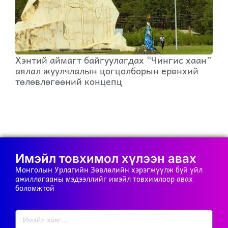
Хэнтий аймагт байгуулагдах “Чингис хаан”
аялал жуулчлалын цогцолборын ерөнхий
төлөвлөгөөний концепц
Имэйл товхимол хүлээн авах
Монголын Урлагийн Зөвлөлийн хэрэгжүүлж буй үйл
ажиллагааны мэдээллийг имэйл товхимлоор авах
боломжтой