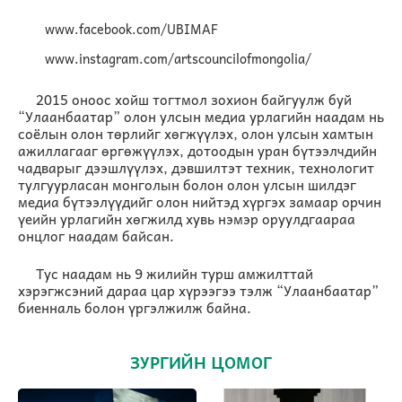
www.facebook.com/UBIMAF
www.instagram.com/artscouncilofmongolia/
2015 оноос хойш тогтмол зохион байгуулж буй
“Улаанбаатар” олон улсын медиа урлагийн наадам нь
соёлын олон төрлийг хөгжүүлэх, олон улсын хамтын
ажиллагааг өргөжүүлэх, дотоодын уран бүтээлчдийн
чадварыг дээшлүүлэх, дэвшилтэт техник, технологит
тулгуурласан монголын болон олон улсын шилдэг
медиа бүтээлүүдийг олон нийтэд хүргэх замаар орчин
үеийн урлагийн хөгжилд хувь нэмэр оруулдгаараа
онцлог наадам байсан.
Тус наадам нь 9 жилийн турш амжилттай
хэрэгжсэний дараа цар хүрээгээ тэлж “Улаанбаатар”
биенналь болон үргэлжилж байна.
ЗУРГИЙН ЦОМОГ