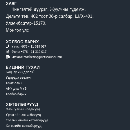
ХАЯГ
Чингэлтэй дүүрэг, Жуулчны гудамж,
Дельта төв, 402 тоот 38-р салбар, Ш/Х-491,
Улаанбаатар-15170,
Монгол улс
ХОЛБОО БАРИХ
Утас: +976 - 11 319 017
Факс: +976 - 11 319 017
Имэйл: marketing@artscouncil.mn
БИДНИЙ ТУХАЙ
Бид юу хийдэг вэ?
Удирдах зөвлөл
Хамт олон
АНУ дах МУЗ
Холбоо барих
ХӨТӨЛБӨРҮҮД
Олон улсын наадмууд
Урлагийн хөтөлбөрүүд
Соёлын өвийн хөтөлбөрүүд
Хөгжлийн хөтөлбөрүүд