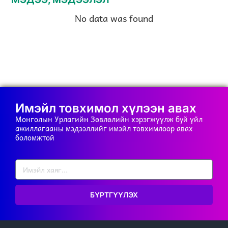
No data was found
Имэйл товхимол хүлээн авах
Монголын Урлагийн Зөвлөлийн хэрэгжүүлж буй үйл
ажиллагааны мэдээллийг имэйл товхимлоор авах
боломжтой
БҮРТГҮҮЛЭХ