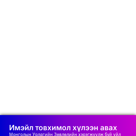
Имэйл товхимол хүлээн авах
Монголын Урлагийн Зөвлөлийн хэрэгжүүлж буй үйл