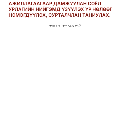
АЖИЛЛАГААГААР ДАМЖУУЛАН СОЁЛ
УРЛАГИЙН НИЙГЭМД ҮЗҮҮЛЭХ ҮР НӨЛӨӨГ
НЭМЭГДҮҮЛЭХ, СУРТАЛЧЛАН ТАНИУЛАХ.
"УЛААН ГЭР" ГАЛЕРЕЙ