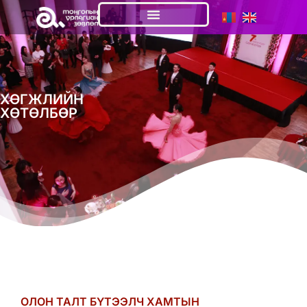
ХӨГЖЛИЙН
ХӨТӨЛБӨР
ОЛОН ТАЛТ БҮТЭЭЛЧ ХАМТЫН