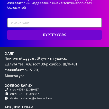
ажиллагааны мэдээллийг имэйл товхимлоор авах
боломжтой
БҮРТГҮҮЛЭХ
ХАЯГ
Чингэлтэй дүүрэг, Жуулчны гудамж,
Дельта төв, 402 тоот 38-р салбар, Ш/Х-491,
Улаанбаатар-15170,
Монгол улс
ХОЛБОО БАРИХ
Утас: +976 - 11 319 017
Факс: +976 - 11 319 017
Имэйл: marketing@artscouncil.mn
БИДНИЙ ТУХАЙ