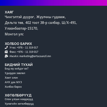
ХАЯГ
Чингэлтэй дүүрэг, Жуулчны гудамж,
Дельта төв, 402 тоот 38-р салбар, Ш/Х-491,
Улаанбаатар-15170,
Монгол улс
ХОЛБОО БАРИХ
Утас: +976 - 11 319 017
Факс: +976 - 11 319 017
Имэйл: marketing@artscouncil.mn
БИДНИЙ ТУХАЙ
Бид юу хийдэг вэ?
Удирдах зөвлөл
Хамт олон
АНУ дах МУЗ
Холбоо барих
ХӨТӨЛБӨРҮҮД
Олон улсын наадмууд
Урлагийн хөтөлбөрүүд