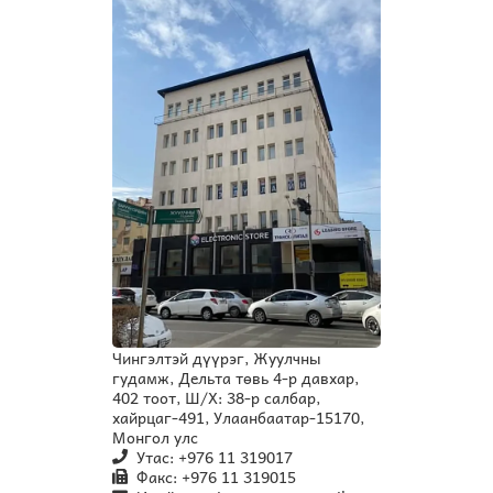
Чингэлтэй дүүрэг, Жуулчны
гудамж, Дельта төвь 4-р давхар,
402 тоот, Ш/Х: 38-р салбар,
хайрцаг-491, Улаанбаатар-15170,
Монгол улс
Утас: +976 11 319017
Факс: +976 11 319015