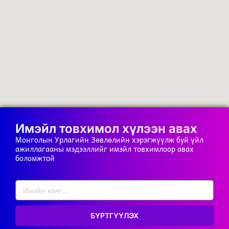
Имэйл товхимол хүлээн авах
Монголын Урлагийн Зөвлөлийн хэрэгжүүлж буй үйл
ажиллагааны мэдээллийг имэйл товхимлоор авах
боломжтой
БҮРТГҮҮЛЭХ