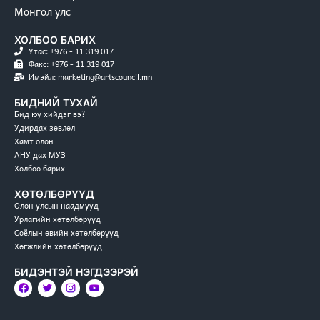
Монгол улс
ХОЛБОО БАРИХ
Утас: +976 - 11 319 017
Факс: +976 - 11 319 017
Имэйл: marketing@artscouncil.mn
БИДНИЙ ТУХАЙ
Бид юу хийдэг вэ?
Удирдах зөвлөл
Хамт олон
АНУ дах МУЗ
Холбоо барих
ХӨТӨЛБӨРҮҮД
Олон улсын наадмууд
Урлагийн хөтөлбөрүүд
Соёлын өвийн хөтөлбөрүүд
Хөгжлийн хөтөлбөрүүд
БИДЭНТЭЙ НЭГДЭЭРЭЙ