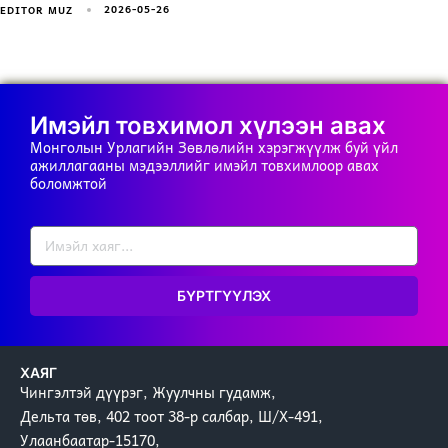
2026-05-26
EDITOR MUZ
Имэйл товхимол хүлээн авах
Монголын Урлагийн Зөвлөлийн хэрэгжүүлж буй үйл
ажиллагааны мэдээллийг имэйл товхимлоор авах
боломжтой
БҮРТГҮҮЛЭХ
ХАЯГ
Чингэлтэй дүүрэг, Жуулчны гудамж,
Дельта төв, 402 тоот 38-р салбар, Ш/Х-491,
Улаанбаатар-15170,