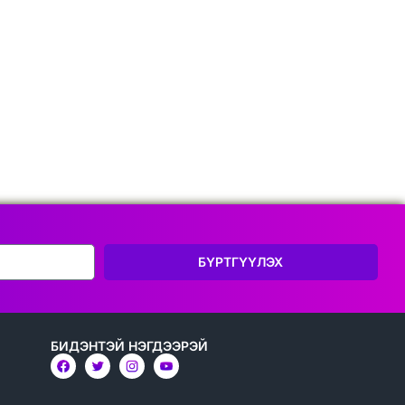
БҮРТГҮҮЛЭХ
БИДЭНТЭЙ НЭГДЭЭРЭЙ