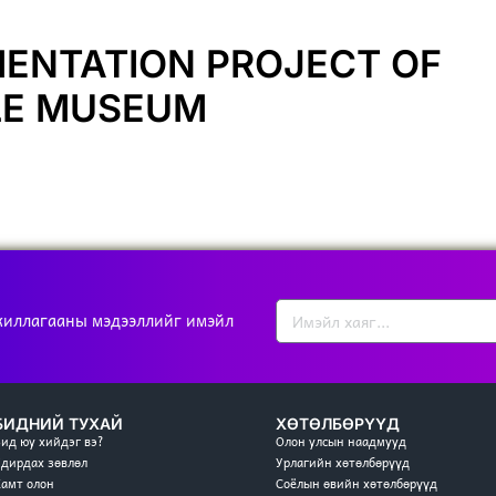
MENTATION PROJECT OF
LE MUSEUM
жиллагааны мэдээллийг имэйл
БИДНИЙ ТУХАЙ
ХӨТӨЛБӨРҮҮД
Бид юу хийдэг вэ?
Олон улсын наадмууд
Удирдах зөвлөл
Урлагийн хөтөлбөрүүд
Хамт олон
Соёлын өвийн хөтөлбөрүүд