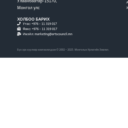
Улаанбаатар-15170,
Монгол улс
ХОЛБОО БАРИХ
Утас: +976 - 11 319 017
Факс: +976 - 11 319 017
Имэйл: marketing@artscouncil.mn
Бүх эрх хуулиар хамгаалагдсан © 2002 – 2025. Монголын Урлагийн Зөвлөл.