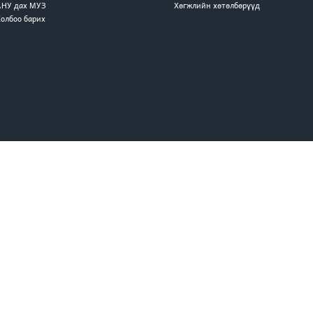
АНУ дах МУЗ
Хөгжлийн хөтөлбөрүүд
Холбоо барих