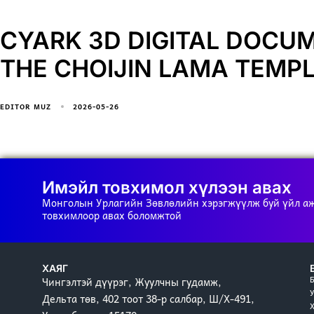
CYARK 3D DIGITAL DOCU
THE CHOIJIN LAMA TEMP
2026-05-26
EDITOR MUZ
Имэйл товхимол хүлээн авах
Монголын Урлагийн Зөвлөлийн хэрэгжүүлж буй үйл а
товхимлоор авах боломжтой
ХАЯГ
Чингэлтэй дүүрэг, Жуулчны гудамж,
Дельта төв, 402 тоот 38-р салбар, Ш/Х-491,