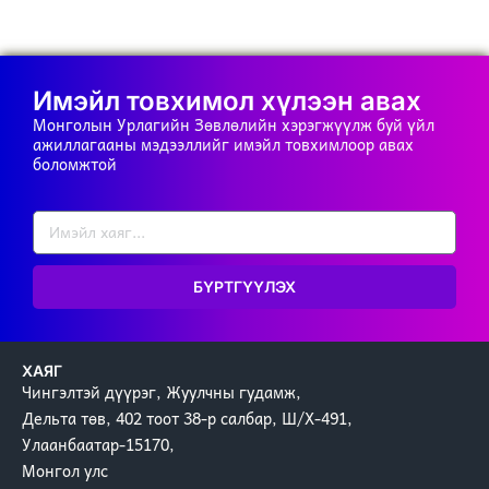
Имэйл товхимол хүлээн авах
Монголын Урлагийн Зөвлөлийн хэрэгжүүлж буй үйл
ажиллагааны мэдээллийг имэйл товхимлоор авах
боломжтой
БҮРТГҮҮЛЭХ
ХАЯГ
Чингэлтэй дүүрэг, Жуулчны гудамж,
Дельта төв, 402 тоот 38-р салбар, Ш/Х-491,
Улаанбаатар-15170,
Монгол улс