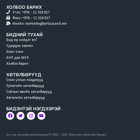
ХОЛБОО БАРИХ
Утас: +976 - 11 319 017
Факс: +976 - 11 319 017
Имэйл: marketing@artscouncil.mn
БИДНИЙ ТУХАЙ
Бид юу хийдэг вэ?
Удирдах зөвлөл
Хамт олон
АНУ дах МУЗ
Холбоо барих
ХӨТӨЛБӨРҮҮД
Олон улсын наадмууд
Урлагийн хөтөлбөрүүд
Соёлын өвийн хөтөлбөрүүд
Хөгжлийн хөтөлбөрүүд
БИДЭНТЭЙ НЭГДЭЭРЭЙ
Бүх эрх хуулиар хамгаалагдсан © 2002 – 2025. Монголын Урлагийн Зөвлөл.