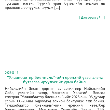
тусгадаг нэгэн. Түүний уран бүтээлийн замнал нь
ярилцлага өрнүүлэх, шүүмж […]
| Дэлгэрэнгүй... |
2025-03-14
“Улаанбаатар Биенналь”-ийн ерөнхий үзэсгэлэнд
бүтээлээ ирүүлэхийг урьж байна.
Нийслэлийн Засаг даргын санаачилгаар Нийслэлийн
Соёл, урлагийн газар, Монголын Урлагийн Зөвлөл
хамтран “Улаанбаатар биенналь”-ийг 2025 оны 06 дугаар
сарын 06-20-ны өдрүүдэд зохион байгуулах гэж байна.
“Улаанбаатар биенналь”-ийн ерөнхий хөтөлбөр
боловсруулагчаар Монголын Урлагийн Зөвлөл ТББ,