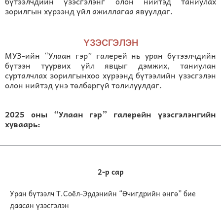
бүтээлчдийн үзэсгэлэнг олон нийтэд таниулах
зорилгын хүрээнд үйл ажиллагаа явуулдаг.
ҮЗЭСГЭЛЭН
МУЗ-ийн “Улаан гэр” галерей нь уран бүтээлчдийн
бүтээн туурвих үйл явцыг дэмжих, таниулан
сурталчлах зорилгынхоо хүрээнд бүтээлийн үзэсгэлэн
олон нийтэд үнэ төлбөргүй толилуулдаг.
2025 оны “Улаан гэр” галерейн үзэсгэлэнгийн
хуваарь:
2-р сар
Уран бүтээлч Т.Соёл-Эрдэнийн “Өчигдрийн өнгө” бие
даасан үзэсгэлэн