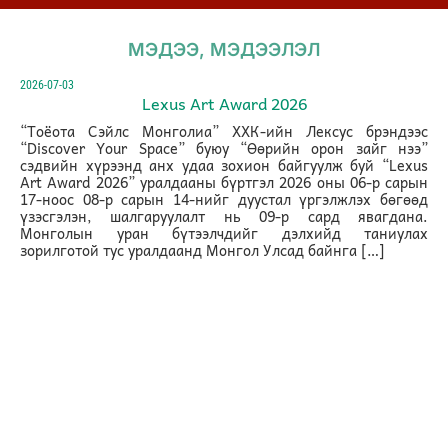
МЭДЭЭ, МЭДЭЭЛЭЛ
2026-07-03
Lexus Art Award 2026
“Тоёота Сэйлс Монголиа” ХХК-ийн Лексус брэндээс
“Discover Your Space” буюу “Өөрийн орон зайг нээ”
сэдвийн хүрээнд анх удаа зохион байгуулж буй “Lexus
Art Award 2026” уралдааны бүртгэл 2026 оны 06-р сарын
17-ноос 08-р сарын 14-нийг дуустал үргэлжлэх бөгөөд
үзэсгэлэн, шалгаруулалт нь 09-р сард явагдана.
Монголын уран бүтээлчдийг дэлхийд таниулах
зорилготой тус уралдаанд Монгол Улсад байнга […]