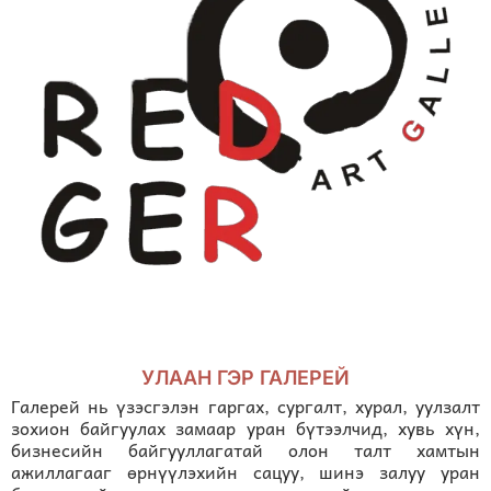
УЛААН ГЭР ГАЛЕРЕЙ
Галерей нь үзэсгэлэн гаргах, сургалт, хурал, уулзалт
зохион байгуулах замаар уран бүтээлчид, хувь хүн,
бизнесийн байгууллагатай олон талт хамтын
ажиллагааг өрнүүлэхийн сацуу, шинэ залуу уран