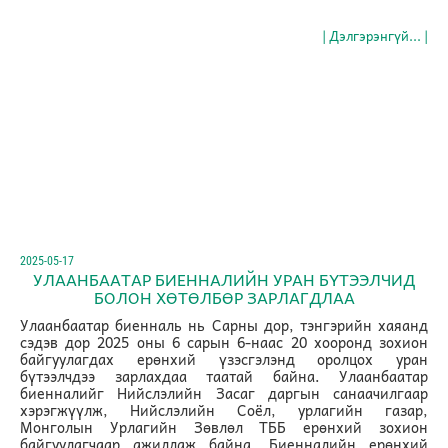
| Дэлгэрэнгүй... |
2025-05-17
УЛААНБААТАР БИЕННАЛИЙН УРАН БҮТЭЭЛЧИД
БОЛОН ХӨТӨЛБӨР ЗАРЛАГДЛАА
Улаанбаатар биенналь нь Сарны дор, тэнгэрийн хаяанд
сэдэв дор 2025 оны 6 сарын 6-наас 20 хооронд зохион
байгуулагдах ерөнхий үзэсгэлэнд оролцох уран
бүтээлчдээ зарлахдаа таатай байна. Улаанбаатар
биенналийг Нийслэлийн Засаг даргын санаачилгаар
хэрэгжүүлж, Нийслэлийн Соёл, урлагийн газар,
Монголын Урлагийн Зөвлөл ТББ ерөнхий зохион
байгуулагчаар ажиллаж байна. Биенналийн ерөнхий