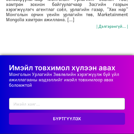
хамтран зохион байгуулагчаар Засгийн газрын
хэрэгжүүлэгч агентлаг соёл, урлагийн газар, “Хөх нар”
Монголын орчин үеийн урлагийн төв, Marketainment
Mongolia хамтран ажиллана. […]
| Дэлгэрэнгүй... |
Имэйл товхимол хүлээн авах
Монголын Урлагийн Зөвлөлийн хэрэгжүүлж буй үйл
ажиллагааны мэдээллийг имэйл товхимлоор авах
боломжтой
БҮРТГҮҮЛЭХ