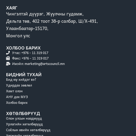
ХАЯГ
Чингэлтэй дүүрэг, Жуулчны гудамж,
Дельта төв, 402 тоот 38-р салбар, Ш/Х-491,
Улаанбаатар-15170,
Монгол улс
ХОЛБОО БАРИХ
Утас: +976 - 11 319 017
Факс: +976 - 11 319 017
Имэйл: marketing@artscouncil.mn
БИДНИЙ ТУХАЙ
Бид юу хийдэг вэ?
Удирдах зөвлөл
Хамт олон
АНУ дах МУЗ
Холбоо барих
ХӨТӨЛБӨРҮҮД
Олон улсын наадмууд
Урлагийн хөтөлбөрүүд
Соёлын өвийн хөтөлбөрүүд
Хөгжлийн хөтөлбөрүүд