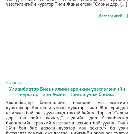
үзэсгэлэнгийн куратор Тиан Жаны өгсөн “Сарны дор, […]
| Дэлгэрэнгүй... |
2025-03-26
Улаанбаатар Биенналийн ерөнхий үзэсгэлэнгийн
куратор Тиан Жаныг танилцуулж байна.
Улаанбаатар биенналийн ерөнхий үзэсгэлэнгийн
куратороор Австрали улсын куратор Тиан Жан уригдан
ажиллаж байгааг дуулгахад таатай байна. Тэрээр “Сарны
дор, тэнгэрийн хаяанд” сэдвийн дор Улаанбаатар
биенналийн ерөнхий үзэсгэлэнг зохион байгуулна. Тиан
Жан бол бие даасан куратор мөн зохиолч ба уран
бүтээлдээ хамтын ажиллагаа, нийгмийн оролцоог түлхүү