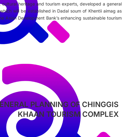
, cultural heritage and tourism experts, developed a general
which will be established in Dadal soum of Khentii aimag as
the Asian Development Bank’s enhancing sustainable tourism
ENERAL PLANNING OF CHINGGIS
KHAAN TOURISM COMPLEX