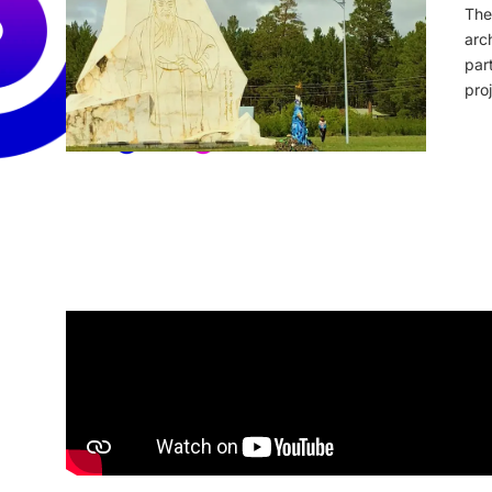
The
arc
par
pro