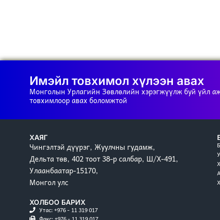
Имэйл товхимол хүлээн авах
Монголын Урлагийн Зөвлөлийн хэрэгжүүлж буй үйл а
товхимлоор авах боломжтой
ХАЯГ
Чингэлтэй дүүрэг, Жуулчны гудамж,
Дельта төв, 402 тоот 38-р салбар, Ш/Х-491,
Улаанбаатар-15170,
Монгол улс
ХОЛБОО БАРИХ
Утас: +976 - 11 319 017
Факс: +976 - 11 319 017