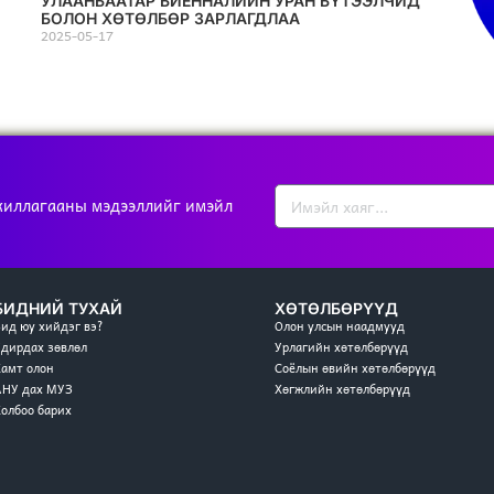
УЛААНБААТАР БИЕННАЛИЙН УРАН БҮТЭЭЛЧИД
БОЛОН ХӨТӨЛБӨР ЗАРЛАГДЛАА
2025-05-17
жиллагааны мэдээллийг имэйл
БИДНИЙ ТУХАЙ
ХӨТӨЛБӨРҮҮД
Бид юу хийдэг вэ?
Олон улсын наадмууд
Удирдах зөвлөл
Урлагийн хөтөлбөрүүд
Хамт олон
Соёлын өвийн хөтөлбөрүүд
АНУ дах МУЗ
Хөгжлийн хөтөлбөрүүд
Холбоо барих