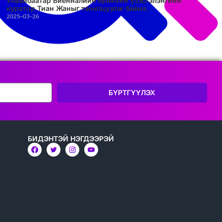
Улаанбаатар Биенналийн ерөнхий үзэсгэлэнгийн
куратор Тиан Жаныг танилцуулж байна.
2025-03-26
БҮРТГҮҮЛЭХ
БИДЭНТЭЙ НЭГДЭЭРЭЙ