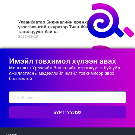
Улаанбаатар Биенналийн ерөнхий
үзэсгэлэнгийн куратор Тиан Жаныг
танилцуулж байна.
2025-03-26
Имэйл товхимол хүлээн авах
Монголын Урлагийн Зөвлөлийн хэрэгжүүлж буй үйл
ажиллагааны мэдээллийг имэйл товхимлоор авах
боломжтой
БҮРТГҮҮЛЭХ