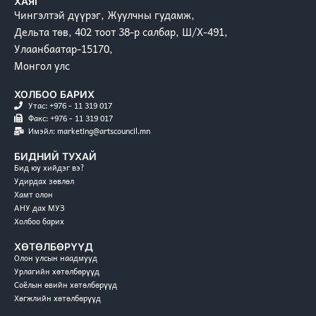
ХАЯГ
Чингэлтэй дүүрэг, Жуулчны гудамж,
Дельта төв, 402 тоот 38-р салбар, Ш/Х-491,
Улаанбаатар-15170,
Монгол улс
ХОЛБОО БАРИХ
Утас: +976 - 11 319 017
Факс: +976 - 11 319 017
Имэйл: marketing@artscouncil.mn
БИДНИЙ ТУХАЙ
Бид юу хийдэг вэ?
Удирдах зөвлөл
Хамт олон
АНУ дах МУЗ
Холбоо барих
ХӨТӨЛБӨРҮҮД
Олон улсын наадмууд
Урлагийн хөтөлбөрүүд
Соёлын өвийн хөтөлбөрүүд
Хөгжлийн хөтөлбөрүүд