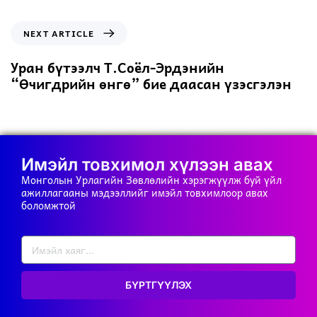
NEXT ARTICLE
Уран бүтээлч Т.Соёл-Эрдэнийн
“Өчигдрийн өнгө” бие даасан үзэсгэлэн
Имэйл товхимол хүлээн авах
Монголын Урлагийн Зөвлөлийн хэрэгжүүлж буй үйл
ажиллагааны мэдээллийг имэйл товхимлоор авах
боломжтой
БҮРТГҮҮЛЭХ