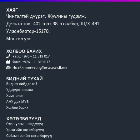
ХАЯГ
Чингэлтэй дүүрэг, Жуулчны гудамж,
Дельта төв, 402 тоот 38-р салбар, Ш/Х-491,
Улаанбаатар-15170,
Монгол улс
ХОЛБОО БАРИХ
Утас: +976 - 11 319 017
Факс: +976 - 11 319 017
Имэйл: marketing@artscouncil.mn
БИДНИЙ ТУХАЙ
Бид юу хийдэг вэ?
Удирдах зөвлөл
Хамт олон
АНУ дах МУЗ
Холбоо барих
ХӨТӨЛБӨРҮҮД
Олон улсын наадмууд
Урлагийн хөтөлбөрүүд
Соёлын өвийн хөтөлбөрүүд