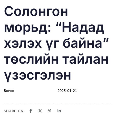
PUBLISHED
Author
Published
Солонгон
IN:
on:
морьд: “Надад
хэлэх үг байна”
төслийн тайлан
үзэсгэлэн
Boroo
2025-01-21
SHARE ON