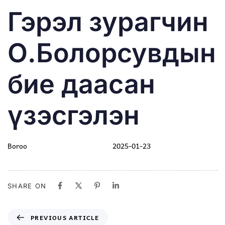
PUBLISHED
Author
Published
Гэрэл зурагчин
IN:
on:
О.Болорсувдын
бие даасан
үзэсгэлэн
Boroo
2025-01-23
SHARE ON
PREVIOUS ARTICLE