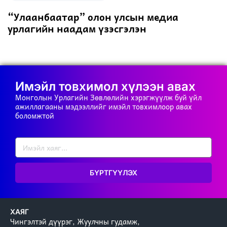
“Улаанбаатар” олон улсын медиа
урлагийн наадам үзэсгэлэн
Имэйл товхимол хүлээн авах
Монголын Урлагийн Зөвлөлийн хэрэгжүүлж буй үйл
ажиллагааны мэдээллийг имэйл товхимлоор авах
боломжтой
БҮРТГҮҮЛЭХ
ХАЯГ
Чингэлтэй дүүрэг, Жуулчны гудамж,