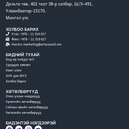
Дельта төв, 402 тоот 38-р салбар, Ш/Х-491,
Улаанбаатар-15170,
Монгол улс
ХОЛБОО БАРИХ
Утас: +976 - 11 319 017
Факс: +976 - 11 319 017
Имэйл: marketing@artscouncil.mn
БИДНИЙ ТУХАЙ
Бид юу хийдэг вэ?
Удирдах зөвлөл
Хамт олон
АНУ дах МУЗ
Холбоо барих
ХӨТӨЛБӨРҮҮД
Олон улсын наадмууд
Урлагийн хөтөлбөрүүд
Соёлын өвийн хөтөлбөрүүд
Хөгжлийн хөтөлбөрүүд
БИДЭНТЭЙ НЭГДЭЭРЭЙ