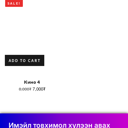
SALE!
ADD TO CART
Кино 4
7,000
₮
8,000
₮
Имэйл товхимол хүлээн авах