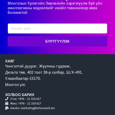
Монголын Урлагийн Зөвлөлийн хэрэгжүүлж буй үйл
ажиллагааны мэдээллийг имэйл товхимлоор авах
боломжтой
БҮРТГҮҮЛЭХ
ХАЯГ
Чингэлтэй дүүрэг, Жуулчны гудамж,
Дельта төв, 402 тоот 38-р салбар, Ш/Х-491,
Улаанбаатар-15170,
Монгол улс
ХОЛБОО БАРИХ
Утас: +976 - 11 319 017
Факс: +976 - 11 319 017
Имэйл: marketing@artscouncil.mn