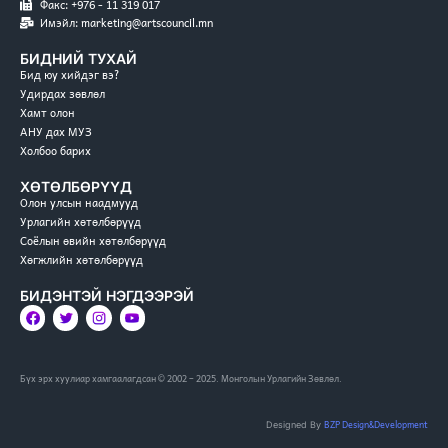
Факс: +976 - 11 319 017
Имэйл: marketing@artscouncil.mn
БИДНИЙ ТУХАЙ
Бид юу хийдэг вэ?
Удирдах зөвлөл
Хамт олон
АНУ дах МУЗ
Холбоо барих
ХӨТӨЛБӨРҮҮД
Олон улсын наадмууд
Урлагийн хөтөлбөрүүд
Соёлын өвийн хөтөлбөрүүд
Хөгжлийн хөтөлбөрүүд
БИДЭНТЭЙ НЭГДЭЭРЭЙ
Бүх эрх хуулиар хамгаалагдсан © 2002 – 2025. Монголын Урлагийн Зөвлөл.
BZP Design&Development
Designed By