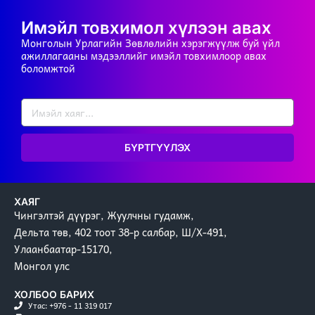
Имэйл товхимол хүлээн авах
Монголын Урлагийн Зөвлөлийн хэрэгжүүлж буй үйл
ажиллагааны мэдээллийг имэйл товхимлоор авах
боломжтой
БҮРТГҮҮЛЭХ
ХАЯГ
Чингэлтэй дүүрэг, Жуулчны гудамж,
Дельта төв, 402 тоот 38-р салбар, Ш/Х-491,
Улаанбаатар-15170,
Монгол улс
ХОЛБОО БАРИХ
Утас: +976 - 11 319 017