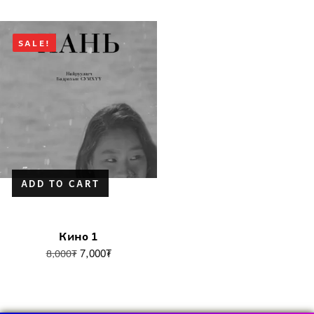
SALE!
ADD TO CART
Кино 1
7,000
₮
8,000
₮