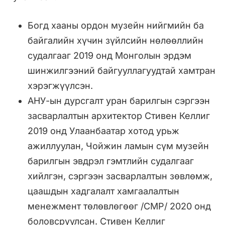
Богд хааны ордон музейн нийгмийн ба
байгалийн хүчин зүйлсийн нөлөөллийн
судалгааг 2019 онд Монголын эрдэм
шинжилгээний байгууллагуудтай хамтран
хэрэгжүүлсэн.
АНУ-ын дурсгалт уран барилгын сэргээн
засварлалтын архитектор Стивен Келлиг
2019 онд Улаанбаатар хотод урьж
ажиллуулан, Чойжин ламын сүм музейн
барилгын эвдрэл гэмтлийн судалгааг
хийлгэн, сэргээн засварлалтын зөвлөмж,
цаашдын хадгалалт хамгаалалтын
менежмент төлөвлөгөөг /CMP/ 2020 онд
боловсруулсан. Стивен Келлиг