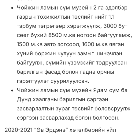
Чойжин ламын сүм музейн 2 га эдэлбэр
газрын тохижилтын төслийг нийт 1.1
тэрбум төгрөгөөр хэрэгжүүлж, 3000 бут
сөөг бүхий 8500 м.кв ногоон байгууламж,
1500 м.кв авто зогсоол, 1600 м.кв явган
хүний боржин чулуун замыг шинэчлэн
байгуулж, сүмийн үзэмжийг тодруулсан
барилгын фасад болон гадна орчны
гэрэлтүүлэг суурилуулсан.
Чойжин ламын сүм музейн Ядам сүм ба
Дунд хаалганы барилгын сэргээн
засварлалтын зураг төсвийг боловсруулж
сэргээн засварлахад бэлэн болгосон.
2020-2021 “Өв Эрдэнэ” хөтөлбөрийн үйл