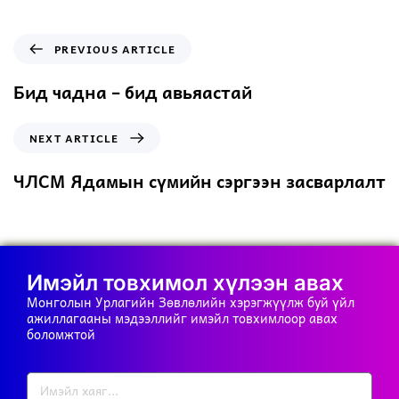
PREVIOUS ARTICLE
Бид чадна – бид авьяастай
NEXT ARTICLE
ЧЛСМ Ядамын сүмийн сэргээн засварлалт
Имэйл товхимол хүлээн авах
Монголын Урлагийн Зөвлөлийн хэрэгжүүлж буй үйл
ажиллагааны мэдээллийг имэйл товхимлоор авах
боломжтой