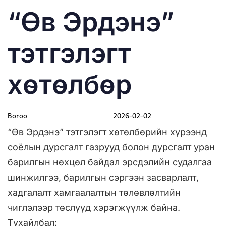
PUBLISHED
Author
Published
“Өв Эрдэнэ”
IN:
on:
тэтгэлэгт
хөтөлбөр
Boroo
2026-02-02
“Өв Эрдэнэ” тэтгэлэгт хөтөлбөрийн хүрээнд
соёлын дурсгалт газрууд болон дурсгалт уран
барилгын нөхцөл байдал эрсдэлийн судалгаа
шинжилгээ, барилгын сэргээн засварлалт,
хадгалалт хамгаалалтын төлөвлөлтийн
чиглэлээр төслүүд хэрэгжүүлж байна.
Тухайлбал: