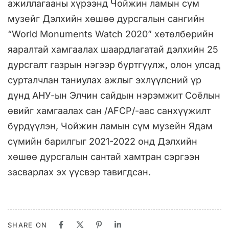
ажиллагааны хүрээнд Чойжин ламын сүм
музейг Дэлхийн хөшөө дурсгалын сангийн
“World Monuments Watch 2020” хөтөлбөрийн
яаралтай хамгаалах шаардлагатай дэлхийн 25
дурсгалт газрын нэгээр бүртгүүлж, олон улсад
сурталчлан таниулах ажлыг эхлүүлсний үр
дүнд АНУ-ын Элчин сайдын нэрэмжит Соёлын
өвийг хамгаалах сан /AFCP/-аас санхүүжилт
бүрдүүлэн, Чойжин ламын сүм музейн Ядам
сүмийн барилгыг 2021-2022 онд Дэлхийн
хөшөө дурсгалын сантай хамтран сэргээн
засварлах эх үүсвэр тавигдсан.
SHARE ON