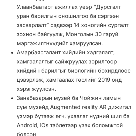
Улаанбаатарт ажиллах үеэр “Дурсгалт
уран барилгын оношилгоо ба сэргээн
засварлалт” сэдвээр 14 хоногийн сургалт
зохион байгуулж, Монголын 30 гаруй
мэргэжилтнүүдийг хамруулсан.
Амарбаясгалант хийдийн хадгалалт,
хамгаалалтыг сайжруулах зорилгоор
хийдийн барилгыг биологийн бохирдлоос
цэвэрлэж, хамгаалах төслийг 2019 онд
хэрэгжүүлсэн.
Занабазарын музей ба Чойжин ламын
сүм музейд Augmented reality AR дижитал
үзмэр бүтээж өгч, ухаалаг нүдний шил ба
Android, iOs таблетаар үзэх боломжтой
болсон.