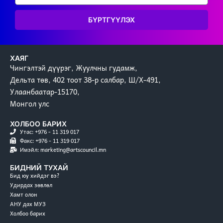
БҮРТГҮҮЛЭХ
ХАЯГ
Чингэлтэй дүүрэг, Жуулчны гудамж,
Дельта төв, 402 тоот 38-р салбар, Ш/Х-491,
Улаанбаатар-15170,
Монгол улс
ХОЛБОО БАРИХ
Утас: +976 - 11 319 017
Факс: +976 - 11 319 017
Имэйл: marketing@artscouncil.mn
БИДНИЙ ТУХАЙ
Бид юу хийдэг вэ?
Удирдах зөвлөл
Хамт олон
АНУ дах МУЗ
Холбоо барих