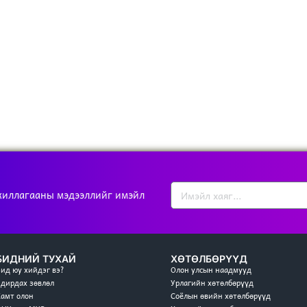
жиллагааны мэдээллийг имэйл
БИДНИЙ ТУХАЙ
ХӨТӨЛБӨРҮҮД
Бид юу хийдэг вэ?
Олон улсын наадмууд
Удирдах зөвлөл
Урлагийн хөтөлбөрүүд
Хамт олон
Соёлын өвийн хөтөлбөрүүд