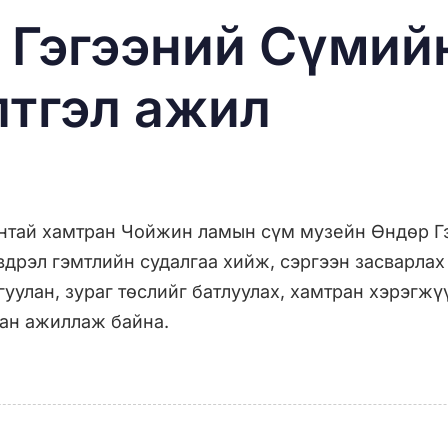
Гэгээний Сүмийн
лтгэл ажил
тай хамтран Чойжин ламын сүм музейн Өндөр Гэ
эвдрэл гэмтлийн судалгаа хийж, сэргээн засварла
уулан, зураг төслийг батлуулах, хамтран хэрэгжү
ган ажиллаж байна.