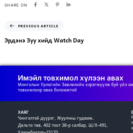
SHARE ON
PREVIOUS ARTICLE
Эрдэнэ Зуу хийд Watch Day
Имэйл товхимол хүлээн авах
Монголын Урлагийн Зөвлөлийн хэрэгжүүлж буй үйл а
товхимлоор авах боломжтой
ХАЯГ
Чингэлтэй дүүрэг, Жуулчны гудамж,
Дельта төв, 402 тоот 38-р салбар, Ш/Х-491,
Улаанбаатар-15170,