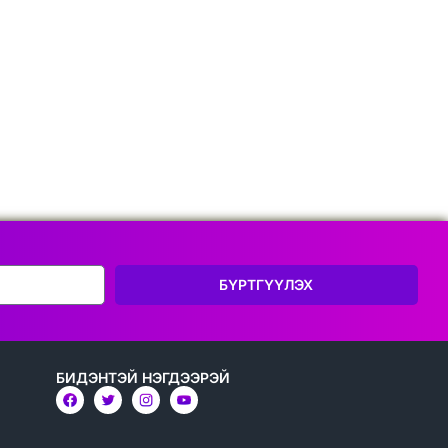
БҮРТГҮҮЛЭХ
БИДЭНТЭЙ НЭГДЭЭРЭЙ