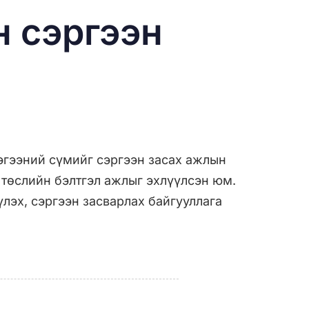
 сэргээн
гээний сүмийг сэргээн засах ажлын
х төслийн бэлтгэл ажлыг эхлүүлсэн юм.
үлэх, сэргээн засварлах байгууллага