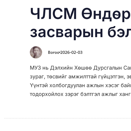
PUBLISHED
Author
Published
ЧЛСМ Өндөр 
IN:
on:
засварын бэ
Boroo
2026-02-03
МУЗ нь Дэлхийн Хөшөө Дурсгалын Сан
зураг, төсвийг амжилттай гүйцэтгэн, 
Үүнтэй холбогдуулан ажлын хэсэг байг
тодорхойлох зэрэг бэлтгэл ажлыг хан