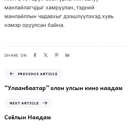
манлайлагчдыг хамруулан, тэдний
манлайллын чадавхыг дээшлүүлэхэд хувь
нэмэр оруулсан байна.
SHARE ON
PREVIOUS ARTICLE
“Улаанбаатар” олон улсын кино наадам
NEXT ARTICLE
Соёлын Наадам