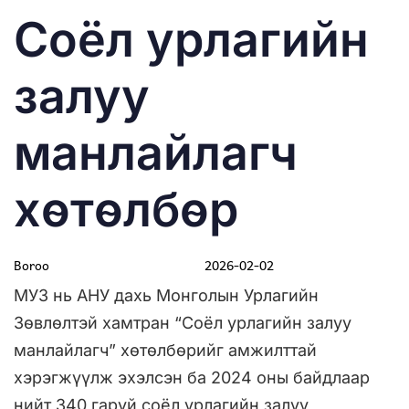
PUBLISHED
Author
Published
Соёл урлагийн
IN:
on:
залуу
манлайлагч
хөтөлбөр
Boroo
2026-02-02
МУЗ нь АНУ дахь Монголын Урлагийн
Зөвлөлтэй хамтран “Соёл урлагийн залуу
манлайлагч” хөтөлбөрийг амжилттай
хэрэгжүүлж эхэлсэн ба 2024 оны байдлаар
нийт 340 гаруй соёл урлагийн залуу