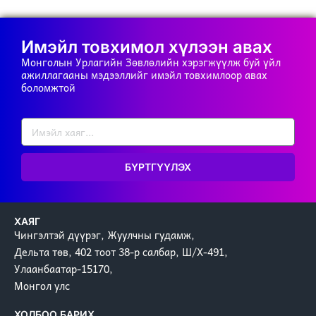
Имэйл товхимол хүлээн авах
Монголын Урлагийн Зөвлөлийн хэрэгжүүлж буй үйл
ажиллагааны мэдээллийг имэйл товхимлоор авах
боломжтой
БҮРТГҮҮЛЭХ
ХАЯГ
Чингэлтэй дүүрэг, Жуулчны гудамж,
Дельта төв, 402 тоот 38-р салбар, Ш/Х-491,
Улаанбаатар-15170,
Монгол улс
ХОЛБОО БАРИХ