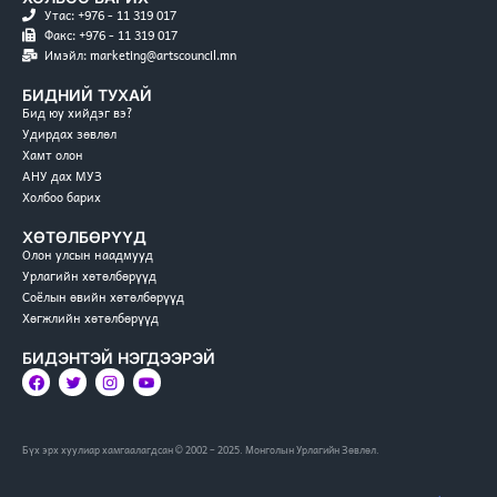
Утас: +976 - 11 319 017
Факс: +976 - 11 319 017
Имэйл: marketing@artscouncil.mn
БИДНИЙ ТУХАЙ
Бид юу хийдэг вэ?
Удирдах зөвлөл
Хамт олон
АНУ дах МУЗ
Холбоо барих
ХӨТӨЛБӨРҮҮД
Олон улсын наадмууд
Урлагийн хөтөлбөрүүд
Соёлын өвийн хөтөлбөрүүд
Хөгжлийн хөтөлбөрүүд
БИДЭНТЭЙ НЭГДЭЭРЭЙ
Бүх эрх хуулиар хамгаалагдсан © 2002 – 2025. Монголын Урлагийн Зөвлөл.