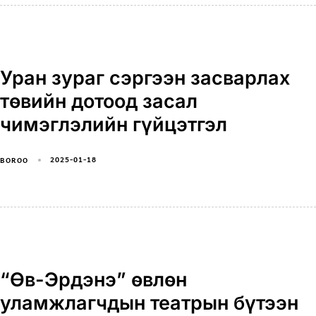
Уран зураг сэргээн засварлах
төвийн дотоод засал
чимэглэлийн гүйцэтгэл
2025-01-18
BOROO
“Өв-Эрдэнэ” өвлөн
уламжлагчдын театрын бүтээн