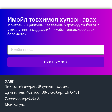
Имэйл товхимол хүлээн авах
Монголын Урлагийн Зөвлөлийн хэрэгжүүлж буй үйл
ажиллагааны мэдээллийг имэйл товхимлоор авах
боломжтой
БҮРТГҮҮЛЭХ
ХАЯГ
Чингэлтэй дүүрэг, Жуулчны гудамж,
Дельта төв, 402 тоот 38-р салбар, Ш/Х-491,
Улаанбаатар-15170,
Монгол улс