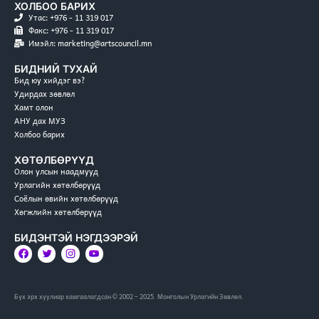
ХОЛБОО БАРИХ
Утас: +976 - 11 319 017
Факс: +976 - 11 319 017
Имэйл: marketing@artscouncil.mn
БИДНИЙ ТУХАЙ
Бид юу хийдэг вэ?
Удирдах зөвлөл
Хамт олон
АНУ дах МУЗ
Холбоо барих
ХӨТӨЛБӨРҮҮД
Олон улсын наадмууд
Урлагийн хөтөлбөрүүд
Соёлын өвийн хөтөлбөрүүд
Хөгжлийн хөтөлбөрүүд
БИДЭНТЭЙ НЭГДЭЭРЭЙ
Бүх эрх хуулиар хамгаалагдсан © 2002 – 2025. Монголын Урлагийн Зөвлөл.