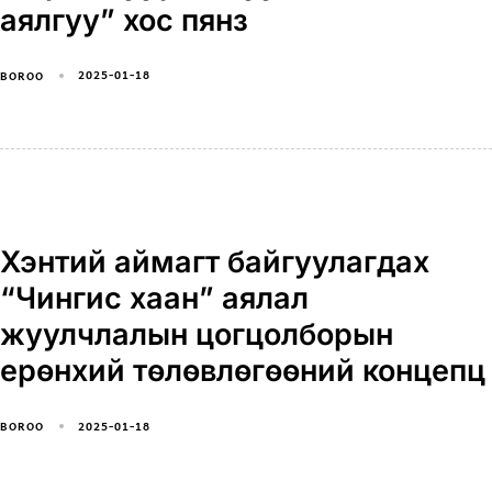
аялгуу” хос пянз
2025-01-18
BOROO
Хэнтий аймагт байгуулагдах
“Чингис хаан” аялал
жуулчлалын цогцолборын
ерөнхий төлөвлөгөөний концепц
2025-01-18
BOROO