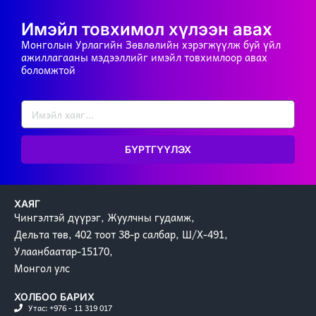
Имэйл товхимол хүлээн авах
Монголын Урлагийн Зөвлөлийн хэрэгжүүлж буй үйл
ажиллагааны мэдээллийг имэйл товхимлоор авах
боломжтой
БҮРТГҮҮЛЭХ
ХАЯГ
Чингэлтэй дүүрэг, Жуулчны гудамж,
Дельта төв, 402 тоот 38-р салбар, Ш/Х-491,
Улаанбаатар-15170,
Монгол улс
ХОЛБОО БАРИХ
Утас: +976 - 11 319 017