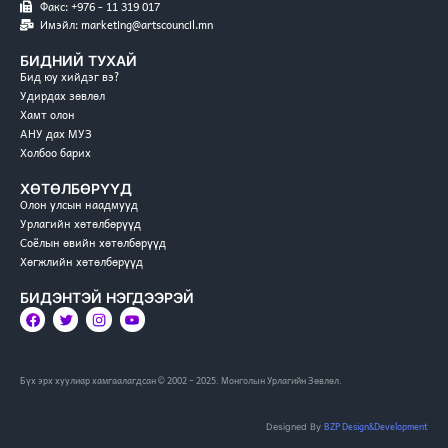
Факс: +976 - 11 319 017
Имэйл: marketing@artscouncil.mn
БИДНИЙ ТУХАЙ
Бид юу хийдэг вэ?
Удирдах зөвлөл
Хамт олон
АНУ дах МУЗ
Холбоо барих
ХӨТӨЛБӨРҮҮД
Олон улсын наадмууд
Урлагийн хөтөлбөрүүд
Соёлын өвийн хөтөлбөрүүд
Хөгжлийн хөтөлбөрүүд
БИДЭНТЭЙ НЭГДЭЭРЭЙ
Бүх эрх хуулиар хамгаалагдсан © 2002 – 2025. Монголын Урлагийн Зөвлөл.
BZP Design&Development
Designed By