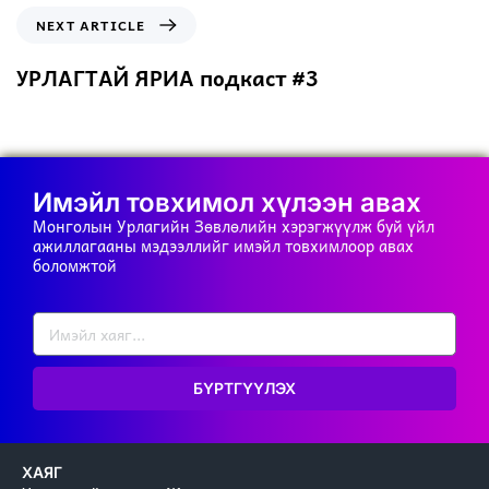
NEXT ARTICLE
УРЛАГТАЙ ЯРИА подкаст #3
Имэйл товхимол хүлээн авах
Монголын Урлагийн Зөвлөлийн хэрэгжүүлж буй үйл
ажиллагааны мэдээллийг имэйл товхимлоор авах
боломжтой
БҮРТГҮҮЛЭХ
ХАЯГ