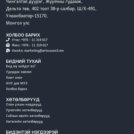
Чингэлтэй дүүрэг, Жуулчны гудамж,
Дельта төв, 402 тоот 38-р салбар, Ш/Х-491,
Улаанбаатар-15170,
Монгол улс
ХОЛБОО БАРИХ
Утас: +976 - 11 319 017
Факс: +976 - 11 319 017
Имэйл: marketing@artscouncil.mn
БИДНИЙ ТУХАЙ
Бид юу хийдэг вэ?
Удирдах зөвлөл
Хамт олон
АНУ дах МУЗ
Холбоо барих
ХӨТӨЛБӨРҮҮД
Олон улсын наадмууд
Урлагийн хөтөлбөрүүд
Соёлын өвийн хөтөлбөрүүд
Хөгжлийн хөтөлбөрүүд
БИДЭНТЭЙ НЭГДЭЭРЭЙ