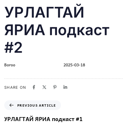
PUBLISHED
Author
Published
УРЛАГТАЙ
IN:
on:
ЯРИА подкаст
#2
Boroo
2025-03-18
SHARE ON
PREVIOUS ARTICLE
УРЛАГТАЙ ЯРИА подкаст #1