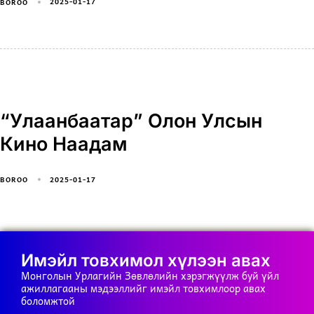
2025-01-17
BOROO
“Улаанбаатар” Олон Улсын
Кино Наадам
2025-01-17
BOROO
Имэйл товхимол хүлээн авах
Монголын Урлагийн Зөвлөлийн хэрэгжүүлж буй үйл
ажиллагааны мэдээллийг имэйл товхимлоор авах
боломжтой