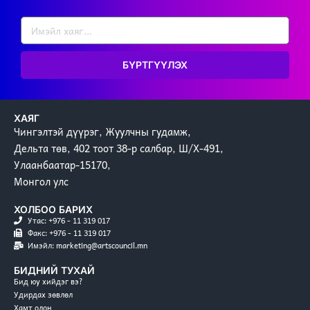
БҮРТГҮҮЛЭХ
ХАЯГ
Чингэлтэй дүүрэг, Жуулчны гудамж,
Дельта төв, 402 тоот 38-р салбар, Ш/Х-491,
Улаанбаатар-15170,
Монгол улс
ХОЛБОО БАРИХ
Утас: +976 - 11 319 017
Факс: +976 - 11 319 017
Имэйл: marketing@artscouncil.mn
БИДНИЙ ТУХАЙ
Бид юу хийдэг вэ?
Удирдах зөвлөл
Хамт олон